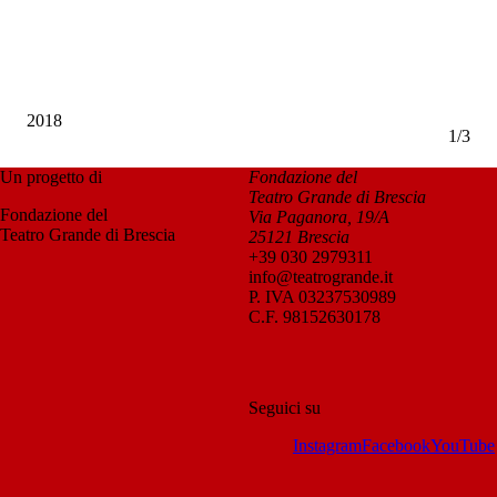
2018
1
/
3
Un progetto di
Fondazione del
Teatro Grande di Brescia
Fondazione del
Via Paganora, 19/A
Teatro Grande di Brescia
25121 Brescia
+39 030 2979311
info@teatrogrande.it
P. IVA 03237530989
C.F. 98152630178
Seguici su
Instagram
Facebook
YouTube