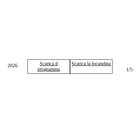
Scarica il
Scarica la locandina
2026
programma
1
/
5