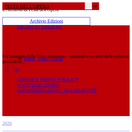
FESTA DELL’OPERA
L'Archivio di Festa dell'Opera
Archivio Edizioni
ARCHIVIO EDIZIONI
Un assaggio della Festa attraverso i momenti evocativi delle edizioni
Home Teatro Grande
precedenti.
IT
EN
COOKIE E PRIVACY POLICY
WHISTLEBLOWING
AMMINISTRAZIONE TRASPARENTE
2026