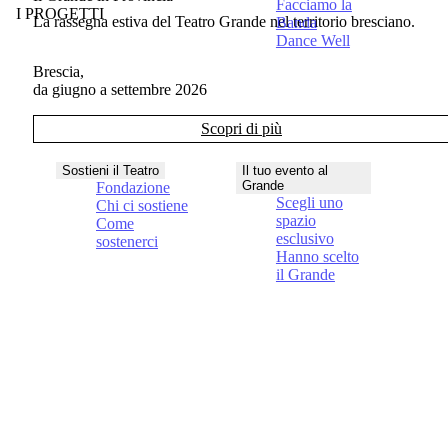
Facciamo la
I PROGETTI
La rassegna estiva del Teatro Grande nel territorio bresciano.
Banda
Dance Well
Brescia,
da giugno a settembre 2026
Scopri di più
Sostieni il Teatro
Il tuo evento al
Grande
Fondazione
Scegli uno
Chi ci sostiene
spazio
Come
esclusivo
sostenerci
Hanno scelto
il Grande