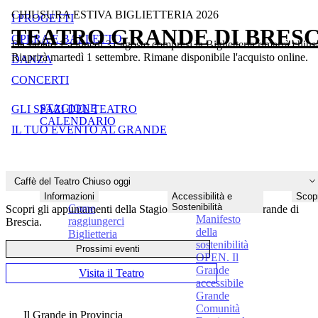
CHIUSURA ESTIVA BIGLIETTERIA 2026
I PROGETTI
TEATRO GRANDE DI BRESC
OPERA E BALLETTO
Da sabato 1 a lunedì 31 agosto compresi la Biglietteria rimarrà chius
Chiuso
Gi
Riaprirà martedì 1 settembre. Rimane disponibile l'acquisto online.
DANZA
Chiuso
Ve
Chiuso
Sa
CONCERTI
Chiuso
D
STAGIONE
GLI SPAZI DEL TEATRO
Chiuso
Lu
CALENDARIO
Chiuso
Ma
IL TUO EVENTO AL GRANDE
Chiuso
Me
Caffè del Teatro
Chiuso oggi
Think Big
Informazioni
Accessibilità e
Scopr
Sostenibilità
Come
Scopri gli appuntamenti della Stagione 2026 del Teatro Grande di
Manifesto
raggiungerci
Brescia.
della
Biglietteria
sostenibilità
Prossimi eventi
OPEN. Il
Grande
Visita il Teatro
accessibile
Grande
Comunità
Il Grande in Provincia