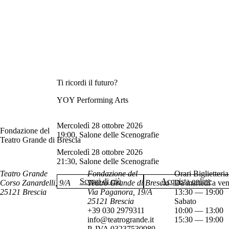
Ti ricordi il futuro?
YOY Performing Arts
mercoledì 28 ottobre 2026
Fondazione del
19:00, Salone delle Scenografie
Teatro Grande di Brescia
mercoledì 28 ottobre 2026
21:30, Salone delle Scenografie
Teatro Grande
Fondazione del
Orari Biglietteria
Scopri di più
Acquista online
Corso Zanardelli, 9/A
Teatro Grande di Brescia
Da martedì a ven
25121 Brescia
Via Paganora, 19/A
13:30 — 19:00
25121 Brescia
Sabato
+39 030 2979311
10:00 — 13:00
info@teatrogrande.it
15:30 — 19:00
P. IVA 03237530989