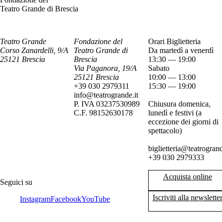
Teatro Grande di Brescia
Teatro Grande
Fondazione del
Orari Biglietteria
Corso Zanardelli, 9/A
Teatro Grande di
Da martedì a venerdì
25121 Brescia
Brescia
13:30 — 19:00
Via Paganora, 19/A
Sabato
25121 Brescia
10:00 — 13:00
+39 030 2979311
15:30 — 19:00
info@teatrogrande.it
P. IVA 03237530989
Chiusura domenica,
C.F. 98152630178
lunedì e festivi (a
eccezione dei giorni di
spettacolo)
biglietteria@teatrogrand
+39 030 2979333
Acquista online
Seguici su
Iscriviti alla newslette
Instagram
Facebook
YouTube