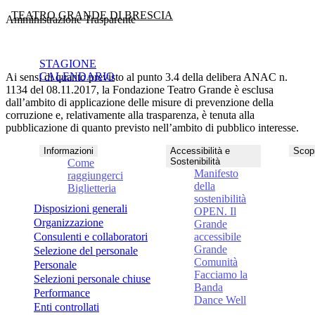
TEATRO GRANDE DI BRESCIA
Amministrazione Trasparente
STAGIONE
CALENDARIO
Ai sensi di quanto previsto al punto 3.4 della delibera ANAC n.
1134 del 08.11.2017, la Fondazione Teatro Grande è esclusa
dall’ambito di applicazione delle misure di prevenzione della
corruzione e, relativamente alla trasparenza, è tenuta alla
pubblicazione di quanto previsto nell’ambito di pubblico interesse.
Informazioni
Accessibilità e
Scopr
Sostenibilità
Come
Manifesto
raggiungerci
della
Biglietteria
sostenibilità
Disposizioni generali
OPEN. Il
Organizzazione
Grande
Consulenti e collaboratori
accessibile
Grande
Selezione del personale
Comunità
Personale
Facciamo la
Selezioni personale chiuse
Banda
Performance
Dance Well
Enti controllati