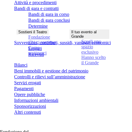
Attività e procedimenti
Bandi di gara e contratti
Bandi di gara in corso
Bandi di gara conclusi
Determine
Contratti
Sostieni il Teatro
Il tuo evento al
Grande
Fondazione
Scegli uno
Chi ci sostiene
Sovvenzioni, contributi, sussidi, vantaggi economici
spazio
Come
Erogati
esclusivo
sostenerci
Ricevuti
Hanno scelto
il Grande
Bilanci
Beni immobili e gestione del patrimonio
Controlli e rilievi sull’amministrazione
Servizi erogati
Pagamenti
Opere pubbliche
Informazioni ambientali
Sponsorizzazioni
Altri contenuti
Fondazione del