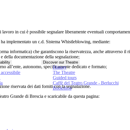
voro in cui è possibile segnalare liberamente eventuali comportamenti il
te ha implementato un c.d. Sistema Whistleblowing, mediante:
rma informatica) che garantiscono la riservatezza, anche attraverso il rico
e della documentazione della segnalazione;
ability
Discover our Theatre
erno all’ente, autonomo, specificamente dedicato e formato;
History
accessibile
The Theatre
à
Guided tours
da
Caffè del Teatro Grande - Berlucchi
ione riservata dei dati forniti con la segnalazione.
Bookshop
 Teatro Grande di Brescia e scaricabile da questa pagina: