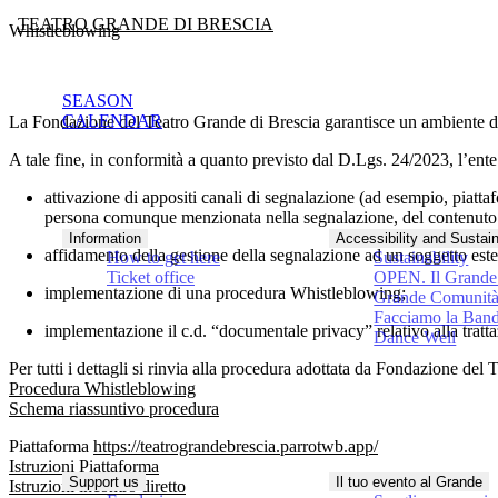
TEATRO GRANDE DI BRESCIA
Whistleblowing
SEASON
CALENDAR
La Fondazione del Teatro Grande di Brescia garantisce un ambiente di la
A tale fine, in conformità a quanto previsto dal D.Lgs. 24/2023, l’en
attivazione di appositi canali di segnalazione (ad esempio, piattafo
persona comunque menzionata nella segnalazione, del contenuto 
Information
Accessibility and Sustain
affidamento della gestione della segnalazione ad un soggetto est
How to get here
Sustainability
Ticket office
OPEN. Il Grande 
implementazione di una procedura Whistleblowing;
Grande Comunit
Facciamo la Ban
implementazione il c.d. “documentale privacy” relativo alla trattaz
Dance Well
Per tutti i dettagli si rinvia alla procedura adottata da Fondazione del
Procedura Whistleblowing
Schema riassuntivo procedura
Piattaforma
https://teatrograndebrescia.parrotwb.app/
Istruzioni Piattaforma
Support us
Il tuo evento al Grande
Istruzioni incontro diretto