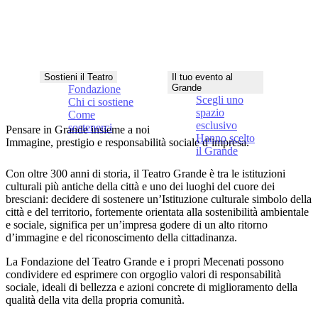
Sostieni il Teatro
Il tuo evento al
Grande
Fondazione
Scegli uno
Chi ci sostiene
spazio
Come
esclusivo
sostenerci
Pensare in Grande insieme a noi
Hanno scelto
Immagine, prestigio e responsabilità sociale d’impresa.
il Grande
Con oltre 300 anni di storia, il Teatro Grande è tra le istituzioni
culturali più antiche della città e uno dei luoghi del cuore dei
bresciani: decidere di sostenere un’Istituzione culturale simbolo della
città e del territorio, fortemente orientata alla sostenibilità ambientale
e sociale, significa per un’impresa
godere di un alto ritorno
d’immagine e del riconoscimento della cittadinanza
.
La Fondazione del Teatro Grande e i propri Mecenati possono
condividere ed esprimere con orgoglio valori di
responsabilità
sociale, ideali di bellezza e azioni concrete di miglioramento della
qualità della vita della propria comunità
.