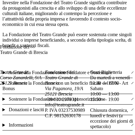
Investire nella Fondazione del Teatro Grande significa contribuire
da protagonisti alla crescita e allo sviluppo di una delle eccellenze
culturali italiane, migliorando al contempo la percezione e
l’attrattività della propria impresa e favorendo il contesto socio-
economico in cui essa stessa opera.
La Fondazione del Teatro Grande può essere sostenuta come singoli
individui o imprese beneficiando, a seconda della tipologia scelta, di
benefit e vantaggi fiscali.
Fondazione del
Teatro Grande di Brescia
Teatro Grande
Fondazione del
Orari Biglietteria
Aderire alla Fondazione come Fondatore e Sostenitore
Corso Zanardelli, 9/A
Teatro Grande di
Da martedì a venerdì
25121 Brescia
Brescia
13:30 — 19:00
Sostenere la Fondazione con un beneficio fiscale del 65% - Art
Via Paganora, 19/A
Sabato
Bonus
25121 Brescia
10:00 — 13:00
Sostenere la Fondazione con una sponsorizzazione
+39 030 2979311
15:30 — 19:00
info@teatrogrande.it
Donazioni e lasciti
P. IVA 03237530989
Chiusura domenica,
C.F. 98152630178
lunedì e festivi (a
eccezione dei giorni di
Informazioni
spettacolo)