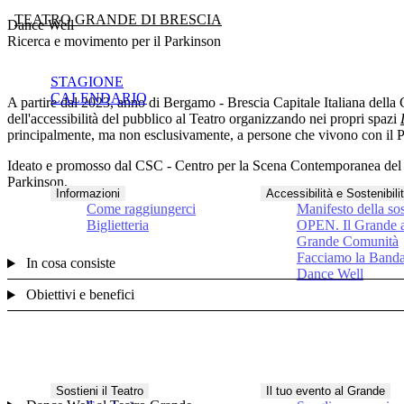
TEATRO GRANDE DI BRESCIA
Dance Well
Ricerca e movimento per il Parkinson
STAGIONE
CALENDARIO
A partire dal 2023, anno di Bergamo - Brescia Capitale Italiana della C
dell'accessibilità del pubblico al Teatro organizzando nei propri spazi
principalmente, ma non esclusivamente, a persone che vivono con il 
Ideato e promosso dal
CSC - Centro per la Scena Contemporanea de
Parkinson
.
Informazioni
Accessibilità e Sostenibili
Come raggiungerci
Manifesto della sos
Biglietteria
OPEN. Il Grande a
Grande Comunità
Facciamo la Band
In cosa consiste
Dance Well
Obiettivi e benefici
Sostieni il Teatro
Il tuo evento al Grande