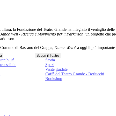
ultura, la Fondazione del Teatro Grande ha integrato il ventaglio delle a
Dance Well - Ricerca e Movimento per il Parkinson
, un progetto che 
Parkinson
.
l Comune di Bassano del Grappa
,
Dance Well
è a oggi
il più importante
tà
Scopri il Teatro
tenibilità
Storia
ccessibile
Spazi
Visite guidate
a
Caffè del Teatro Grande - Berlucchi
Bookshop