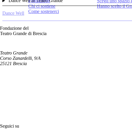
Dance Well al Teatro Grande
Fondazione
Scegli uno spazio 
Chi ci sostiene
Hanno scelto il G
Come sostenerci
Dance Well
Fondazione del
Teatro Grande di Brescia
Teatro Grande
Corso Zanardelli, 9/A
25121 Brescia
Seguici su