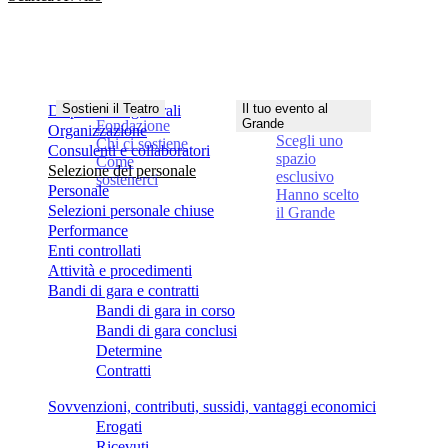
Sostieni il Teatro
Il tuo evento al
Disposizioni generali
Grande
Fondazione
Organizzazione
Scegli uno
Chi ci sostiene
Consulenti e collaboratori
spazio
Come
Selezione del personale
esclusivo
sostenerci
Personale
Hanno scelto
Selezioni personale chiuse
il Grande
Performance
Enti controllati
Attività e procedimenti
Bandi di gara e contratti
Bandi di gara in corso
Bandi di gara conclusi
Determine
Contratti
Sovvenzioni, contributi, sussidi, vantaggi economici
Erogati
Ricevuti