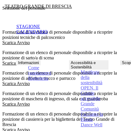
TEATRO GRANDE DI BRESCIA
Selezione del personale
STAGIONE
CALENDARIO
Formazione di un elenco di personale disponibile a ricoprire
posizioni tecniche di palcoscenico
Scarica Avviso
Formazione di un elenco di personale disponibile a ricoprire la
posizione di sarto/a di scena
Scarica Avviso
Informazioni
Accessibilità e
Scopr
Sostenibilità
Come
Manifesto
Formazione di un elenco di personale disponibile a ricoprire la
raggiungerci
della
posizione di addetto/a trucco e parrucco
Biglietteria
sostenibilità
Scarica Avviso
OPEN. Il
Grande
Formazione di un elenco di personale disponibile a ricoprire la
accessibile
posizione di maschera di ingresso, di sala e di guardaroba
Grande
Scarica Avviso
Comunità
Formazione di un elenco di personale disponibile a ricoprire la
Facciamo la
posizione di cassiere/a per la biglietteria del Teatro Grande di
Banda
Brescia
Dance Well
Scarica Avviso