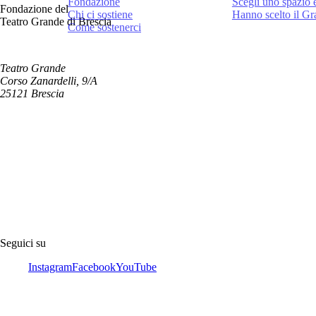
Fondazione
Scegli uno spazio 
Fondazione del
Chi ci sostiene
Hanno scelto il G
Teatro Grande di Brescia
Come sostenerci
Teatro Grande
Corso Zanardelli, 9/A
25121 Brescia
Seguici su
Instagram
Facebook
YouTube