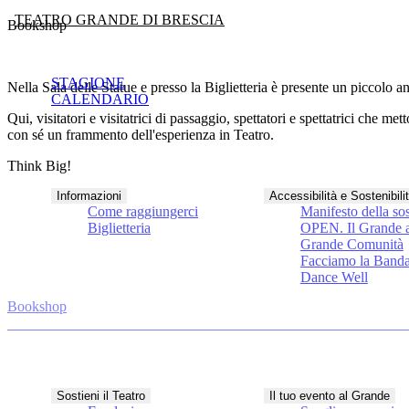
TEATRO GRANDE DI BRESCIA
Bookshop
STAGIONE
Nella Sala delle Statue e presso la Biglietteria è presente un piccolo 
CALENDARIO
Qui, visitatori e visitatrici di passaggio, spettatori e spettatrici che 
con sé un frammento dell'esperienza in Teatro.
Think Big!
Informazioni
Accessibilità e Sostenibili
Come raggiungerci
Manifesto della sos
Biglietteria
OPEN. Il Grande a
Grande Comunità
Facciamo la Band
Dance Well
Bookshop
Sostieni il Teatro
Il tuo evento al Grande