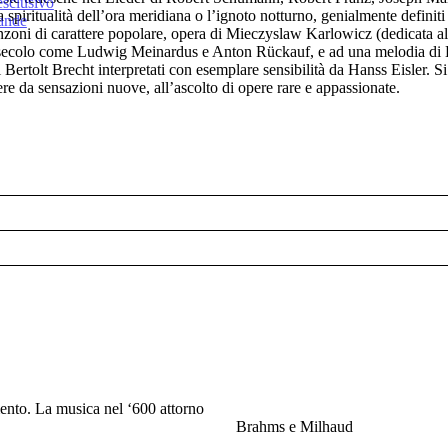
esclusivo
spiritualità dell’ora meridiana o l’ignoto notturno, genialmente definiti
rande
nzoni di carattere popolare, opera di Mieczyslaw Karlowicz (dedicata al
 secolo come Ludwig Meinardus e Anton Rückauf, e ad una melodia di Erne
Bertolt Brecht interpretati con esemplare sensibilità da Hanss Eisler. S
re da sensazioni nuove, all’ascolto di opere rare e appassionate.
ento. La musica nel ‘600 attorno
Brahms e Milhaud