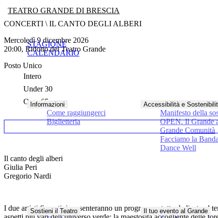
TEATRO GRANDE DI BRESCIA
CONCERTI \ IL CANTO DEGLI ALBERI
mercoledì 9 dicembre 2026
STAGIONE
20:00, Ridotto del Teatro Grande
CALENDARIO
Posto Unico
Intero
Under 30
Over 65
Informazioni
Accessibilità e Sostenibili
Come raggiungerci
Manifesto della sos
Biglietteria
OPEN. Il Grande a
Grande Comunità
Facciamo la Band
Dance Well
Il canto degli alberi
Giulia Peri
Gregorio Nardi
I due artisti fiorentini presenteranno un programma tutto dedicato al tem
Sostieni il Teatro
Il tuo evento al Grande
aspetti più vari dell’universo verde: la maestosità accogliente delle 