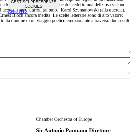
GESTISCI PREFERENZE
 da Max Reger; il vento fra le cime dei cedri in una deliziosa visione
COOKIES
l’acero), Harry Carroll (al pino), Karol Szymanowski (alla quercia),
CREDITS
st Bloch ancora inedita. Le scelte letterarie sono di alto valore:
i tratta dunque di un viaggio poetico emozionante attraverso due secoli
Chamber Orchestra of Europe
Sir Antonio Pappano Direttore