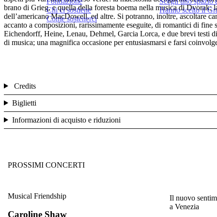
Fondazione
Scegli uno spazio 
brano di Grieg, e quella della foresta boema nella musica di Dvorak; la 
Chi ci sostiene
Hanno scelto il G
dell’americano MacDowell, ed altre. Si potranno, inoltre, ascoltare ca
Come sostenerci
accanto a composizioni, rarissimamente eseguite, di romantici di fine
Eichendorff, Heine, Lenau, Dehmel, Garcia Lorca, e due brevi testi di 
di musica; una magnifica occasione per entusiasmarsi e farsi coinvolge
Credits
Biglietti
Informazioni di acquisto e riduzioni
PROSSIMI CONCERTI
Musical Friendship
Il nuovo sentim
a Venezia
Caroline Shaw