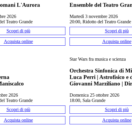
omani L'Aurora
Ensemble del Teatro Gra
tobre 2026
martedì 3 novembre 2026
del Teatro Grande
20:00, Ridotto del Teatro Grande
Scopri di più
Scopri di più
Acquista online
Acquista online
Star Wars fra musica e scienza
Orchestra Sinfonica di M
erna
Luca Perri | Astrofisico e
aniscalco
Giovanni Marziliano | Dir
embre 2026
domenica 25 ottobre 2026
del Teatro Grande
18:00, Sala Grande
Scopri di più
Scopri di più
Acquista online
Acquista online