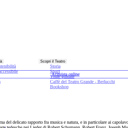
tà
Scopri il Teatro
tenibilità
Storia
ccessibile
Spazi
Acquista online
Visite guidate
a
Caffè del Teatro Grande - Berlucchi
Bookshop
a del delicato rapporto fra musica e natura, e in particolare ai capolavori 
foreste tedesche nei Lieder di Robert Schumann, Robert Franz, Joseph Mar