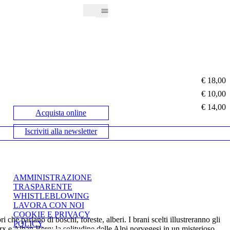
€ 18,00
€ 10,00
€ 14,00
Acquista online
Iscriviti alla newsletter
AMMINISTRAZIONE
TRASPARENTE
WHISTLEBLOWING
LAVORA CON NOI
COOKIE E PRIVACY
che parlano di boschi, foreste, alberi. I brani scelti illustreranno gli
POLICY
x e Alban Berg; la solitudine delle Alpi norvegesi in un misterioso