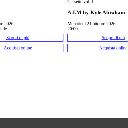
Cassette vol. 1
A.I.M by Kyle Abraham
 IN SCENA — 
QUESTO EVENTO È GIÀ ANDATO IN SCENA 
bre 2026
mercoledì 21 ottobre 2026
ande
20:00
Scopri di più
Scopri di più
Acquista online
Acquista online