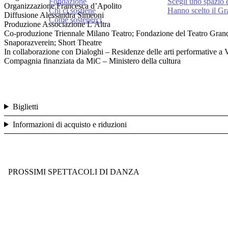
Fondazione
Scegli uno spazio 
Organizzazione
Francesca d’Apolito
Chi ci sostiene
Hanno scelto il G
Diffusione
Alessandra Simeoni
Come sostenerci
Produzione Associazione L’Altra
Co-produzione Triennale Milano Teatro; Fondazione del Teatro Grande
Snaporazverein; Short Theatre
In collaborazione con Dialoghi – Residenze delle arti performative a 
Compagnia finanziata da MiC – Ministero della cultura
Biglietti
Informazioni di acquisto e riduzioni
PROSSIMI SPETTACOLI DI DANZA