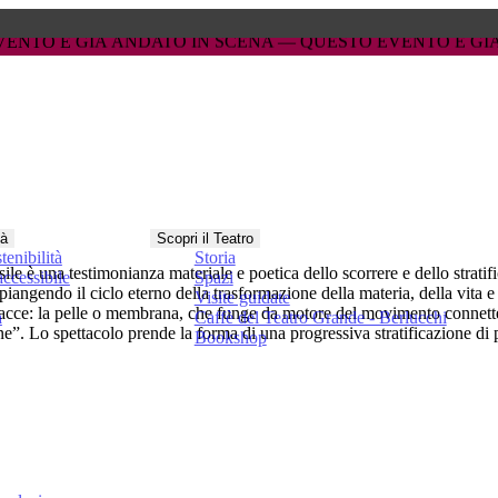
 IN SCENA — 
 IN SCENA — 
QUESTO EVENTO È GIÀ ANDATO IN SCENA 
QUESTO EVENTO È GIÀ ANDATO IN SCENA 
tà
Scopri il Teatro
tenibilità
Storia
sile è una testimonianza materiale e poetica dello scorrere e dello stratif
ccessibile
Spazi
piangendo il ciclo eterno della trasformazione della materia, della vita e 
Visite guidate
rfacce: la pelle o membrana, che funge da motore del movimento connettend
a
Caffè del Teatro Grande - Berlucchi
e”. Lo spettacolo prende la forma di una progressiva stratificazione di pr
Bookshop