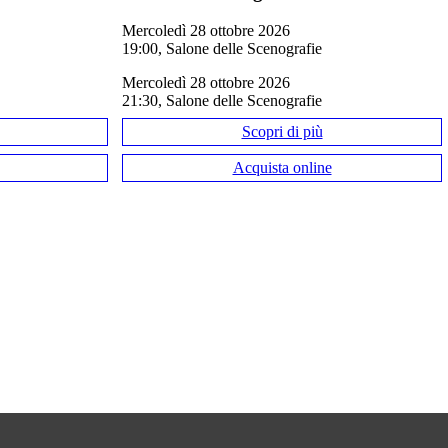
mercoledì 28 ottobre 2026
19:00, Salone delle Scenografie
— 
QUESTO EVENTO È GIÀ ANDATO IN SCENA — 
QUESTO E
mercoledì 28 ottobre 2026
21:30, Salone delle Scenografie
Scopri di più
Acquista online