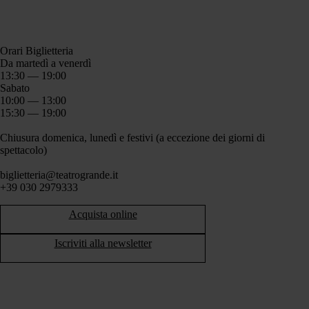
Orari Biglietteria
Da martedì a venerdì
13:30 — 19:00
Sabato
10:00 — 13:00
15:30 — 19:00
Chiusura domenica, lunedì e festivi (a eccezione dei giorni di
spettacolo)
biglietteria@teatrogrande.it
+39 030 2979333
Acquista online
Iscriviti alla newsletter