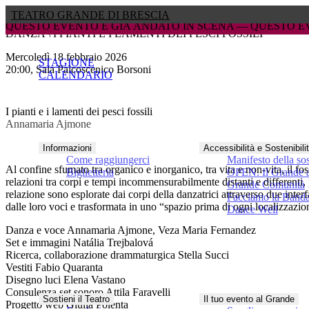
TEATRO GRANDE DI BRESCIA
GIÀ ANDATO IN SCENA — 
GIÀ ANDATO IN SCENA — 
QUESTO EVENTO È GIÀ ANDATO
QUESTO EVENTO È GIÀ ANDATO
DANZA \ I PIANTI E I LAMENTI DEI PESCI FOSSILI
mercoledì 18 febbraio 2026
STAGIONE
20:00, Sala Palcoscenico Borsoni
CALENDARIO
I pianti e i lamenti dei pesci fossili
Annamaria Ajmone
Informazioni
Accessibilità e Sostenibili
Come raggiungerci
Manifesto della sos
Al confine sfumato tra organico e inorganico, tra vita e non-vita, il fos
Biglietteria
OPEN. Il Grande a
relazioni tra corpi e tempi incommensurabilmente distanti e differenti, 
Grande Comunità
relazione sono esplorate dai corpi della danzatrici attraverso due inte
Facciamo la Band
dalle loro voci e trasformata in uno “spazio prima di ogni localizzazion
Dance Well
Danza e voce
Annamaria Ajmone, Veza Maria Fernandez
Set e immagini
Natália Trejbalová
Ricerca, collaborazione drammaturgica
Stella Succi
Vestiti
Fabio Quaranta
Disegno luci
Elena Vastano
Consulenza set sonoro
Attila Faravelli
Sostieni il Teatro
Il tuo evento al Grande
Progetto web
Giulia Polenta