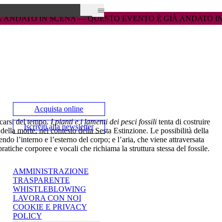
— 
— 
QUESTO EVENTO È GIÀ ANDATO IN SCENA — 
QUESTO EVENTO È GIÀ ANDATO IN SCENA — 
QUESTO E
QUESTO E
Acquista online
icarsi del tempo.
I pianti e i lamenti dei pesci fossili
tenta di costruire
Iscriviti alla newsletter
della morte, nel contesto della Sesta Estinzione. Le possibilità della
o l’interno e l’esterno del corpo; e l’aria, che viene attraversata
atiche corporee e vocali che richiama la struttura stessa del fossile.
AMMINISTRAZIONE
TRASPARENTE
WHISTLEBLOWING
LAVORA CON NOI
COOKIE E PRIVACY
POLICY