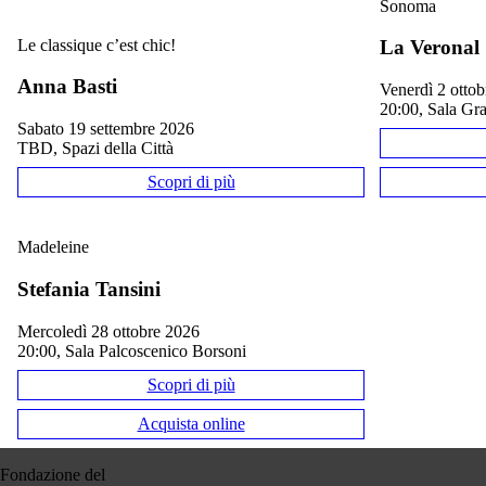
Sonoma
Le classique c’est chic!
La Veronal
GIÀ ANDATO IN SCENA — 
QUESTO EVENTO È GIÀ ANDATO
Anna Basti
venerdì 2 otto
20:00, Sala Gr
sabato 19 settembre 2026
TBD, Spazi della Città
Scopri di più
Madeleine
Stefania Tansini
mercoledì 28 ottobre 2026
20:00, Sala Palcoscenico Borsoni
Scopri di più
Acquista online
Fondazione del