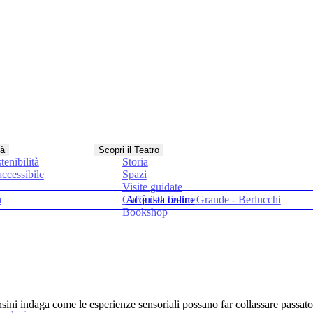
tà
Scopri il Teatro
tenibilità
Storia
ccessibile
Spazi
Visite guidate
a
Caffè del Teatro Grande - Berlucchi
Acquista online
Bookshop
sini indaga come le esperienze sensoriali possano far collassare passato