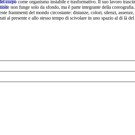
esclusivo
 del corpo come organismo instabile e trasformativo. Il suo lavoro trascin
rande
zione non funge solo da sfondo, ma è parte integrante della coreografia. Il
te frammenti del mondo circostante: distanze, colori, silenzi, assenze, r
ti al presente e allo stesso tempo di scivolare in uno spazio al di là de