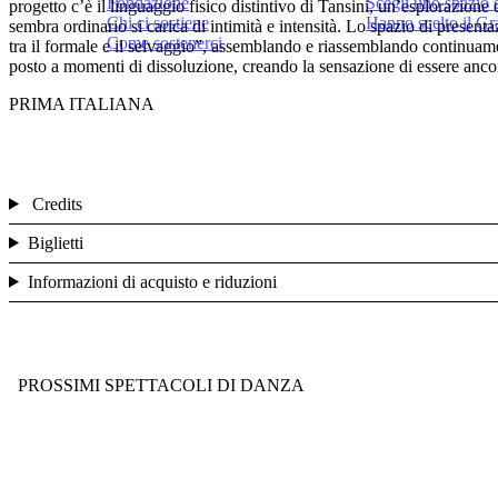
Fondazione
Scegli uno spazio 
progetto c’è il linguaggio fisico distintivo di Tansini, un’esplorazione
Chi ci sostiene
Hanno scelto il G
sembra ordinario si carica di intimità e intensità. Lo spazio di presenta
Come sostenerci
tra il formale e il selvaggio”, assemblando e riassemblando continuamen
posto a momenti di dissoluzione, creando la sensazione di essere ancora
PRIMA ITALIANA
Credits
Biglietti
Informazioni di acquisto e riduzioni
PROSSIMI SPETTACOLI DI DANZA