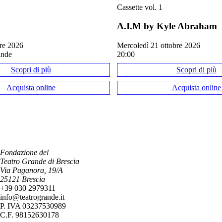
Cassette vol. 1
A.I.M by Kyle Abraham
bre 2026
mercoledì 21 ottobre 2026
ande
20:00
Scopri di più
Scopri di più
Acquista online
Acquista online
Fondazione del
Teatro Grande di Brescia
Via Paganora, 19/A
25121 Brescia
+39 030 2979311
info@teatrogrande.it
P. IVA 03237530989
C.F. 98152630178