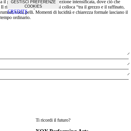
a il pubblico in uno stato di percezione intensificata, dove ciò che
GESTISCI PREFERENZE
COOKIES
 risultato è un’esperienza che si colloca “tra il grezzo e il raffinato,
CREDITS
umori, voci, pelli. Momenti di lucidità e chiarezza formale lasciano il
l tempo ordinario.
Ti ricordi il futuro?