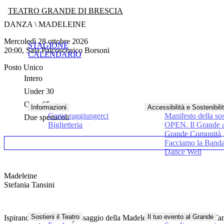
TEATRO GRANDE DI BRESCIA
DANZA \ MADELEINE
mercoledì 28 ottobre 2026
STAGIONE
20:00, Sala Palcoscenico Borsoni
CALENDARIO
Posto Unico
Intero
Under 30
Over 65
Informazioni
Accessibilità e Sostenibili
Come raggiungerci
Manifesto della sos
Due spettacoli
Biglietteria
OPEN. Il Grande a
Grande Comunità
Facciamo la Band
Dance Well
Madeleine
Stefania Tansini
Sostieni il Teatro
Il tuo evento al Grande
Ispirandosi al celebre passaggio della Madeleine di Marcel Proust, Tan