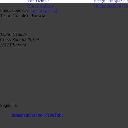
Fondazione
Scegli uno spazio 
Chi ci sostiene
Hanno scelto il G
Fondazione del
Come sostenerci
Teatro Grande di Brescia
GIÀ ANDATO IN SCENA — 
QUESTO EVENTO È GIÀ ANDATO
Teatro Grande
Corso Zanardelli, 9/A
25121 Brescia
Seguici su
Instagram
Facebook
YouTube