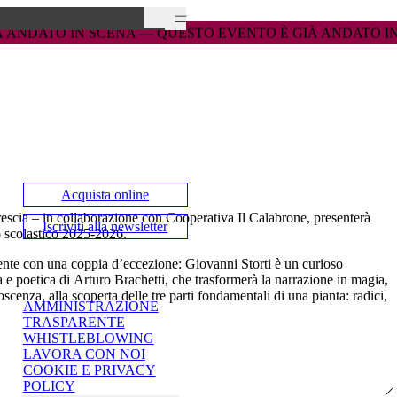
— 
— 
QUESTO EVENTO È GIÀ ANDATO IN SCENA — 
QUESTO EVENTO È GIÀ ANDATO IN SCENA — 
QUESTO E
QUESTO E
Acquista online
escia
– in collaborazione con Cooperativa Il Calabrone, presenterà
Iscriviti alla newsletter
no scolastico 2025-2026.
dente con una coppia d’eccezione:
Giovanni Storti
è un curioso
a e poetica di
Arturo Brachetti
, che trasformerà la narrazione in magia,
cenza, alla scoperta delle tre parti fondamentali di una pianta: radici,
AMMINISTRAZIONE
TRASPARENTE
WHISTLEBLOWING
LAVORA CON NOI
COOKIE E PRIVACY
POLICY