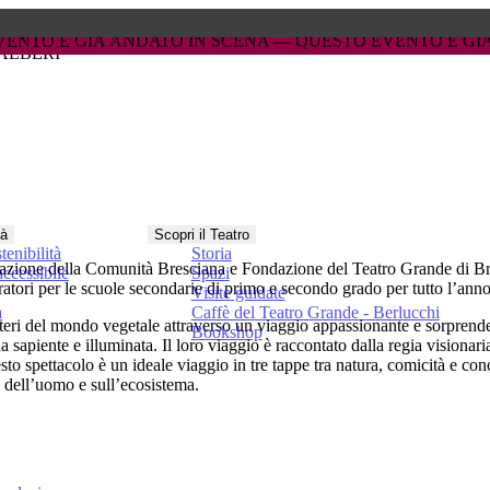
 IN SCENA — 
 IN SCENA — 
QUESTO EVENTO È GIÀ ANDATO IN SCENA 
QUESTO EVENTO È GIÀ ANDATO IN SCENA 
ALBERI
tà
Scopri il Teatro
tenibilità
Storia
zione della Comunità Bresciana e Fondazione del Teatro Grande di Br
ccessibile
Spazi
boratori per le scuole secondarie di primo e secondo grado per tutto l’an
Visite guidate
a
Caffè del Teatro Grande - Berlucchi
isteri del mondo vegetale attraverso un viaggio appassionante e sorpren
Bookshop
da sapiente e illuminata. Il loro viaggio è raccontato dalla regia visionari
 spettacolo è un ideale viaggio in tre tappe tra natura, comicità e conos
a dell’uomo e sull’ecosistema.