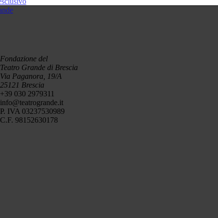
esclusivo
rande
 IN SCENA — 
QUESTO EVENTO È GIÀ ANDATO IN SCENA 
Fondazione del
Teatro Grande di Brescia
Via Paganora, 19/A
25121 Brescia
+39 030 2979311
info@teatrogrande.it
P. IVA 03237530989
C.F. 98152630178