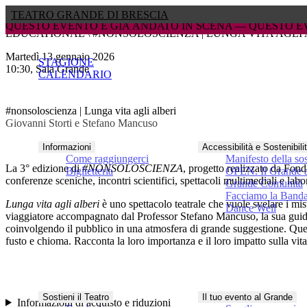
TEATRO GRANDE DI BRESCIA
GIÀ ANDATO IN SCENA — 
GIÀ ANDATO IN SCENA — 
QUESTO EVENTO È GIÀ ANDATO
QUESTO EVENTO È GIÀ ANDATO
EDUCATIONAL \ #NONSOLOSCIENZA | LUNGA VITA AGLI 
martedì 13 gennaio 2026
STAGIONE
10:30, Sala Grande
CALENDARIO
#nonsoloscienza | Lunga vita agli alberi
Giovanni Storti e Stefano Mancuso
Informazioni
Accessibilità e Sostenibili
Come raggiungerci
Manifesto della sos
La 3° edizione di
#NONSOLOSCIENZA
, progetto realizzato da
Fonda
Biglietteria
OPEN. Il Grande a
conferenze sceniche, incontri scientifici, spettacoli multimediali e la
Grande Comunità
Facciamo la Band
Lunga vita agli alberi
è uno spettacolo teatrale che vuole svelare i m
Dance Well
viaggiatore accompagnato dal Professor
Stefano Mancuso
, la sua gui
coinvolgendo il pubblico in una atmosfera di grande suggestione. Questo
fusto e chioma. Racconta la loro importanza e il loro impatto sulla vit
Sostieni il Teatro
Il tuo evento al Grande
Informazioni di acquisto e riduzioni