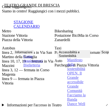
TEATRO GRANDE DI BRESCIA
Come raggiungerci
Siamo in centro! Raggiungici con i mezzi pubblici.
STAGIONE
CALENDARIO
Metro
Bikesharing
Stazione Vittoria
Postazione BiciMia in Corso
Piazza della Vittoria
Zanardelli
Autobus
Taxi
linea 2, 11 — fermata in Via San
Parcheggio in Via X Giornate
Informazioni
Accessibilità e
Scopr
Sostenibilità
Come
Martino della Battaglia
Manifesto
Auto
raggiungerci
linea 10, 17, 19 — fermata in Via
della
Parcheggio di Piazza Vittoria
Biglietteria
Mazzini
sostenibilità
linea 3, 12 — fermata in Corso
OPEN. Il
Magenta
Grande
linea 9 — fermata in Piazza
accessibile
Vittoria
Grande
Comunità
Facciamo la
Banda
Dance Well
Informazioni per l'accesso in Teatro