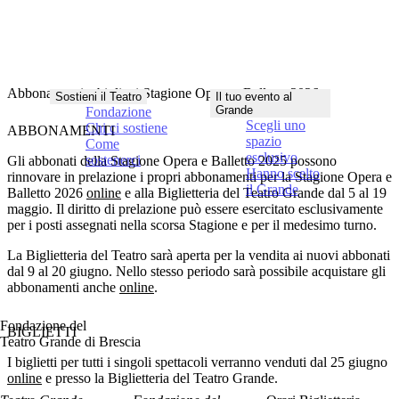
Abbonamenti e biglietti Stagione Opera e Balletto 2026
Sostieni il Teatro
Il tuo evento al
Grande
Fondazione
Scegli uno
Chi ci sostiene
ABBONAMENTI
spazio
Come
esclusivo
sostenerci
Gli abbonati della Stagione Opera e Balletto 2025 possono
Hanno scelto
rinnovare
in prelazione i propri abbonamenti per la Stagione Opera e
il Grande
Balletto 2026
online
e alla Biglietteria del Teatro Grande
dal 5 al 19
maggio
. Il diritto di prelazione può essere esercitato esclusivamente
per i posti assegnati nella scorsa Stagione e per il medesimo turno.
La Biglietteria del Teatro sarà aperta per la
vendita ai nuovi abbonati
dal 9 al 20 giugno
. Nello stesso periodo sarà possibile acquistare gli
abbonamenti anche
online
.
Fondazione del
BIGLIETTI
Teatro Grande di Brescia
I biglietti per tutti i singoli spettacoli verranno venduti
dal 25 giugno
online
e presso la Biglietteria del Teatro Grande
.