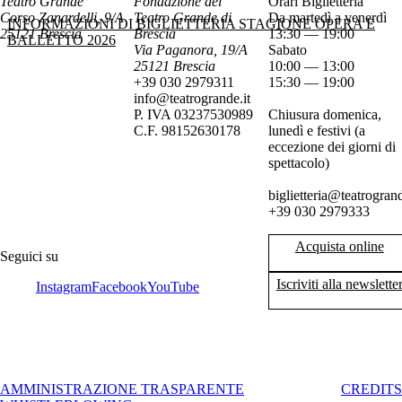
Teatro Grande
Fondazione del
Orari Biglietteria
Corso Zanardelli, 9/A
Teatro Grande di
Da martedì a venerdì
INFORMAZIONI DI BIGLIETTERIA STAGIONE OPERA E
25121 Brescia
Brescia
13:30 — 19:00
BALLETTO 2026
Via Paganora, 19/A
Sabato
25121 Brescia
10:00 — 13:00
+39 030 2979311
15:30 — 19:00
info@teatrogrande.it
P. IVA 03237530989
Chiusura domenica,
C.F. 98152630178
lunedì e festivi (a
eccezione dei giorni di
spettacolo)
biglietteria@teatrogrand
+39 030 2979333
Acquista online
Seguici su
Iscriviti alla newslette
Instagram
Facebook
YouTube
AMMINISTRAZIONE TRASPARENTE
CREDITS