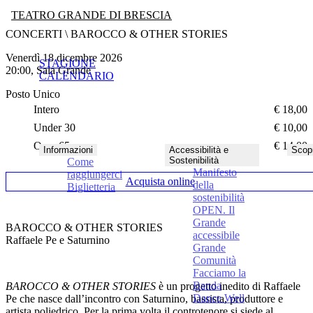
TEATRO GRANDE DI BRESCIA
CONCERTI \ BAROCCO & OTHER STORIES
venerdì 18 dicembre 2026
STAGIONE
20:00, Sala Grande
CALENDARIO
Posto Unico
Intero
€ 18,00
Under 30
€ 10,00
Over 65
€ 14,00
Informazioni
Accessibilità e
Scopr
Sostenibilità
Come
Manifesto
raggiungerci
Acquista online
della
Biglietteria
sostenibilità
OPEN. Il
Grande
BAROCCO & OTHER STORIES
accessibile
Raffaele Pe e Saturnino
Grande
Comunità
Facciamo la
Banda
BAROCCO & OTHER STORIES
è un progetto inedito di Raffaele
Dance Well
Pe che nasce dall’incontro con Saturnino, bassista, produttore e
artista poliedrico. Per la prima volta il controtenore si siede al