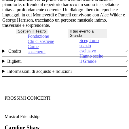
pianoforte, offrendo al repertorio barocco un suono inaspettato e
tuttavia profondamente coerente. Un dialogo libero tra epoche e
linguaggi, in cui Monteverdi e Purcell convivono con Alec Wilder e
George Harrison, tracciando un percorso musicale intimo,
trasversale e sorprendente.
Sostieni il Teatro
Il tuo evento al
Grande
Fondazione
Scegli uno
Chi ci sostiene
spazio
Come
esclusivo
Credits
sostenerci
Hanno scelto
Biglietti
il Grande
Informazioni di acquisto e riduzioni
PROSSIMI CONCERTI
Musical Friendship
Caroline Shaw