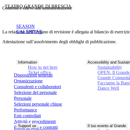
TEATRO GRANDE DI BRESCIA
Controlli e rilievi sull’amministrazione
SEASON
CALENDAR
La relazione dell’Organo di revisione è allegata al bilancio di esercizio
Attestazione sull’assolvimento degli obblighi di pubblicazione.
Information
Accessibility and Sustain
How to get here
Sustainability
Ticket office
OPEN. Il Grande 
Disposizioni generali
Grande Comunit
Organizzazione
Facciamo la Ban
Consulenti e collaboratori
Dance Well
Selezione del personale
Personale
Selezioni personale chiuse
Performance
Enti controllati
Attività e procedimenti
Support us
Il tuo evento al Grande
Bandi di gara e contratti