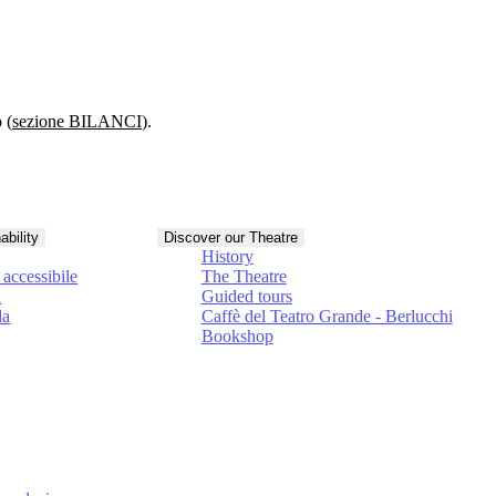
 (
sezione BILANCI
).
ability
Discover our Theatre
History
accessibile
The Theatre
à
Guided tours
da
Caffè del Teatro Grande - Berlucchi
Bookshop