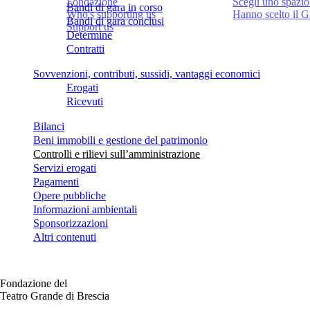
Fondazione
Scegli uno spazio
Bandi di gara in corso
Who's supporting us
Hanno scelto il 
Bandi di gara conclusi
Support us
Determine
Contratti
Sovvenzioni, contributi, sussidi, vantaggi economici
Erogati
Ricevuti
Bilanci
Beni immobili e gestione del patrimonio
Controlli e rilievi sull’amministrazione
Servizi erogati
Pagamenti
Opere pubbliche
Informazioni ambientali
Sponsorizzazioni
Altri contenuti
Fondazione del
Teatro Grande di Brescia