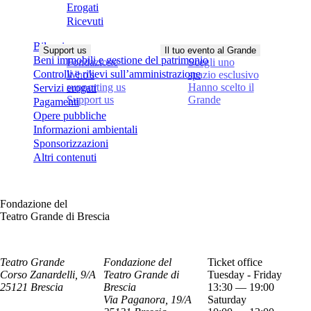
Erogati
Ricevuti
Bilanci
Support us
Il tuo evento al Grande
Beni immobili e gestione del patrimonio
Fondazione
Scegli uno
Controlli e rilievi sull’amministrazione
Who's
spazio esclusivo
supporting us
Hanno scelto il
Servizi erogati
Support us
Grande
Pagamenti
Opere pubbliche
Informazioni ambientali
Sponsorizzazioni
Altri contenuti
Fondazione del
Teatro Grande di Brescia
Teatro Grande
Fondazione del
Ticket office
Corso Zanardelli, 9/A
Teatro Grande di
Tuesday - Friday
25121 Brescia
Brescia
13:30 — 19:00
Via Paganora, 19/A
Saturday