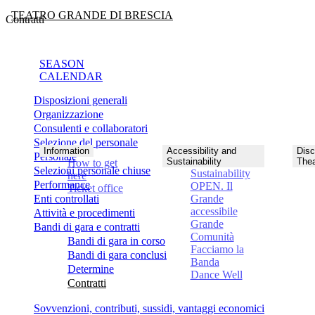
TEATRO GRANDE DI BRESCIA
Contratti
SEASON
CALENDAR
Disposizioni generali
Organizzazione
Consulenti e collaboratori
Selezione del personale
Information
Accessibility and
Disc
Personale
Sustainability
Thea
How to get
Selezioni personale chiuse
Sustainability
here
Performance
OPEN. Il
Ticket office
Enti controllati
Grande
accessibile
Attività e procedimenti
Grande
Bandi di gara e contratti
Comunità
Bandi di gara in corso
Facciamo la
Bandi di gara conclusi
Banda
Determine
Dance Well
Contratti
Sovvenzioni, contributi, sussidi, vantaggi economici