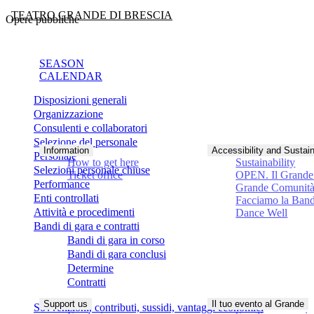
TEATRO GRANDE DI BRESCIA
Opere pubbliche
SEASON
CALENDAR
Disposizioni generali
Organizzazione
Consulenti e collaboratori
Selezione del personale
Information
Accessibility and Sustain
Personale
How to get here
Sustainability
Selezioni personale chiuse
Ticket office
OPEN. Il Grande 
Performance
Grande Comunit
Enti controllati
Facciamo la Ban
Attività e procedimenti
Dance Well
Bandi di gara e contratti
Bandi di gara in corso
Bandi di gara conclusi
Determine
Contratti
Support us
Il tuo evento al Grande
Sovvenzioni, contributi, sussidi, vantaggi economici