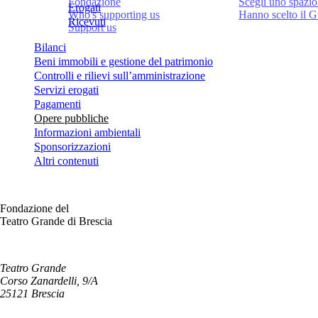
Fondazione
Scegli uno spazio
Erogati
Who's supporting us
Hanno scelto il 
Ricevuti
Support us
Bilanci
Beni immobili e gestione del patrimonio
Controlli e rilievi sull’amministrazione
Servizi erogati
Pagamenti
Opere pubbliche
Informazioni ambientali
Sponsorizzazioni
Altri contenuti
Fondazione del
Teatro Grande di Brescia
Teatro Grande
Corso Zanardelli, 9/A
25121 Brescia