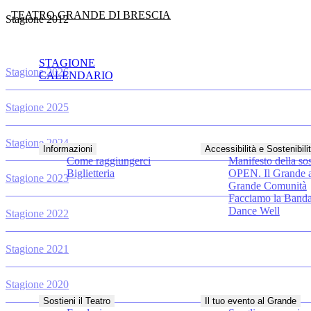
TEATRO GRANDE DI BRESCIA
Stagione 2012
STAGIONE
Stagione 2026
CALENDARIO
Stagione 2025
Stagione 2024
Informazioni
Accessibilità e Sostenibili
Come raggiungerci
Manifesto della sos
Biglietteria
OPEN. Il Grande a
Stagione 2023
Grande Comunità
Facciamo la Band
Dance Well
Stagione 2022
Stagione 2021
Stagione 2020
Sostieni il Teatro
Il tuo evento al Grande