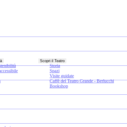
tà
Scopri il Teatro
tenibilità
Storia
ccessibile
Spazi
Visite guidate
a
Caffè del Teatro Grande - Berlucchi
Bookshop