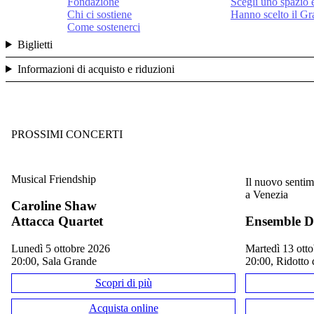
Fondazione
Scegli uno spazio 
Chi ci sostiene
Hanno scelto il G
Come sostenerci
Biglietti
Informazioni di acquisto e riduzioni
PROSSIMI CONCERTI
Musical Friendship
Il nuovo sentim
a Venezia
Caroline Shaw
Attacca Quartet
Ensemble D
lunedì 5 ottobre 2026
martedì 13 ot
20:00, Sala Grande
20:00, Ridotto 
Scopri di più
Acquista online