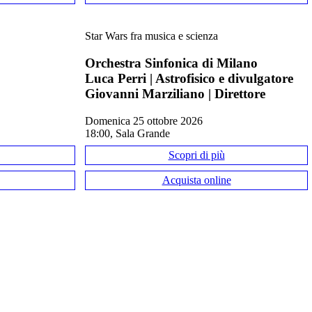
Star Wars fra musica e scienza
Orchestra Sinfonica di Milano
Luca Perri | Astrofisico e divulgatore
— 
QUESTO EVENTO È GIÀ ANDATO IN SCENA — 
QUESTO E
Giovanni Marziliano | Direttore
domenica 25 ottobre 2026
18:00, Sala Grande
Scopri di più
Acquista online