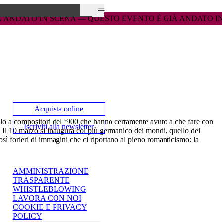
— 
— 
QUESTO EVENTO È GIÀ ANDATO IN SCENA — 
QUESTO EVENTO È GIÀ ANDATO IN SCENA — 
QUESTO E
QUESTO E
Acquista online
 a compositori del ‘900 che hanno certamente avuto a che fare con
Iscriviti alla newsletter
e. Il 10 marzo si inaugura col più germanico dei mondi, quello dei
osì forieri di immagini che ci riportano al pieno romanticismo: la
AMMINISTRAZIONE
TRASPARENTE
WHISTLEBLOWING
LAVORA CON NOI
COOKIE E PRIVACY
POLICY