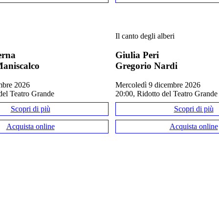
Il canto degli alberi
erna
Giulia Peri
IN SCENA — 
QUESTO EVENTO È GIÀ ANDATO IN SCENA 
aniscalco
Gregorio Nardi
embre 2026
mercoledì 9 dicembre 2026
del Teatro Grande
20:00, Ridotto del Teatro Grande
Scopri di più
Scopri di più
Acquista online
Acquista online