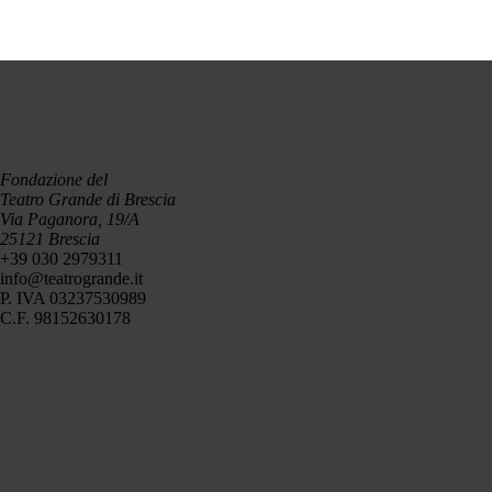
Fondazione del
Teatro Grande di Brescia
Via Paganora, 19/A
25121 Brescia
+39 030 2979311
info@teatrogrande.it
P. IVA 03237530989
C.F. 98152630178