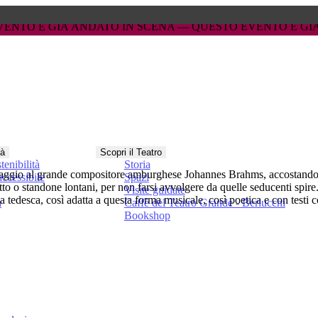
IN SCENA — 
IN SCENA — 
QUESTO EVENTO È GIÀ ANDATO IN SCENA 
QUESTO EVENTO È GIÀ ANDATO IN SCENA 
tà
Scopri il Teatro
tenibilità
Storia
ggio al grande compositore amburghese Johannes Brahms, accostandolo
ccessibile
Spazi
tto o standone lontani, per non farsi avvolgere da quelle seducenti spir
Visite guidate
 tedesca, così adatta a questa forma musicale, così poetica e con testi c
a
Caffè del Teatro Grande - Berlucchi
Bookshop