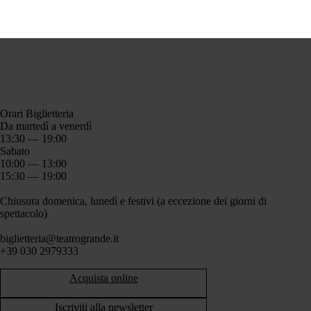
Orari Biglietteria
Da martedì a venerdì
13:30 — 19:00
Sabato
10:00 — 13:00
15:30 — 19:00
Chiusura domenica, lunedì e festivi (a eccezione dei giorni di
spettacolo)
biglietteria@teatrogrande.it
+39 030 2979333
Acquista online
Iscriviti alla newsletter