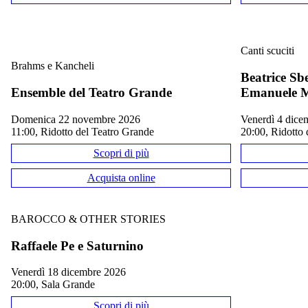
Canti scuciti
Brahms e Kancheli
Beatrice Sb
IÀ ANDATO IN SCENA — 
QUESTO EVENTO È GIÀ ANDATO 
Ensemble del Teatro Grande
Emanuele M
domenica 22 novembre 2026
venerdì 4 dic
11:00, Ridotto del Teatro Grande
20:00, Ridotto 
Scopri di più
Acquista online
BAROCCO & OTHER STORIES
Raffaele Pe e Saturnino
venerdì 18 dicembre 2026
20:00, Sala Grande
Scopri di più