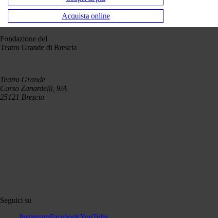
Acquista online
Fondazione del
Teatro Grande di Brescia
Teatro Grande
Corso Zanardelli, 9/A
25121 Brescia
Seguici su
Instagram
Facebook
YouTube