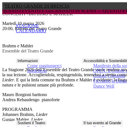
TEATRO GRANDE DI BRESCIA
IÀ ANDATO IN SCENA — 
IÀ ANDATO IN SCENA — 
QUESTO EVENTO È GIÀ ANDATO 
QUESTO EVENTO È GIÀ ANDATO 
CONCERTI \ BRAHMS E MAHLER
martedì 10 marzo 2026
STAGIONE
20:00, Ridotto del Teatro Grande
CALENDARIO
Brahms e Mahler
Ensemble del Teatro Grande
Informazioni
Accessibilità e Sostenibili
Come raggiungerci
Manifesto della sos
La Stagione 2026 dell’Ensemble del Teatro Grande vuole rendere oma
Biglietteria
OPEN. Il Grande a
la sua lezione. Accogliendola, respingendola, tenendosi a stretto conta
Grande Comunità
Lieder
. E qui la linfa comune tra Brahms e Mahler è evidente: la lingua
Facciamo la Band
natura e le pulsioni umane più profonde.
Dance Well
Mauro Borgioni
baritono
Andrea Rebaudengo
pianoforte
PROGRAMMA
Johannes Brahms,
Lieder
Gustav Mahler
,
Lieder
Sostieni il Teatro
Il tuo evento al Grande