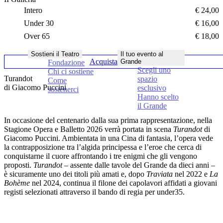
Intero
€ 24,00
Under 30
€ 16,00
Over 65
€ 18,00
Sostieni il Teatro
Il tuo evento al
Acquista online
Grande
Fondazione
Scegli uno
Chi ci sostiene
Turandot
spazio
Come
di Giacomo Puccini
esclusivo
sostenerci
Hanno scelto
il Grande
In occasione del centenario dalla sua prima rappresentazione, nella
Stagione Opera e Balletto 2026 verrà portata in scena
Turandot
di
Giacomo Puccini
. Ambientata in una Cina di fantasia, l’opera vede
la contrapposizione tra l’algida principessa e l’eroe che cerca di
conquistarne il cuore affrontando i tre enigmi che gli vengono
proposti.
Turandot
–
assente dalle tavole del Grande da dieci anni
–
è sicuramente uno dei titoli più amati e, dopo
Traviata
nel 2022 e
La
Bohème
nel 2024, continua il filone dei
capolavori affidati a
giovani
registi selezionati attraverso il bando di regia per under35.