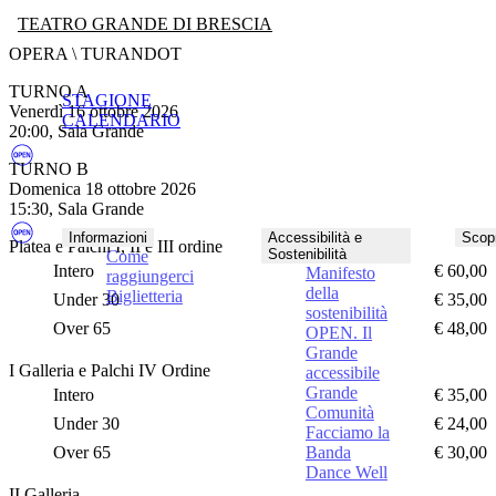
TEATRO GRANDE DI BRESCIA
OPERA \ TURANDOT
TURNO A
STAGIONE
venerdì 16 ottobre 2026
CALENDARIO
20:00, Sala Grande
TURNO B
domenica 18 ottobre 2026
15:30, Sala Grande
Informazioni
Accessibilità e
Scopr
Platea e Palchi I, II e III ordine
Sostenibilità
Come
Intero
€ 60,00
Manifesto
raggiungerci
della
Biglietteria
Under 30
€ 35,00
sostenibilità
Over 65
€ 48,00
OPEN. Il
Grande
I Galleria e Palchi IV Ordine
accessibile
Grande
Intero
€ 35,00
Comunità
Under 30
€ 24,00
Facciamo la
Over 65
Banda
€ 30,00
Dance Well
II Galleria