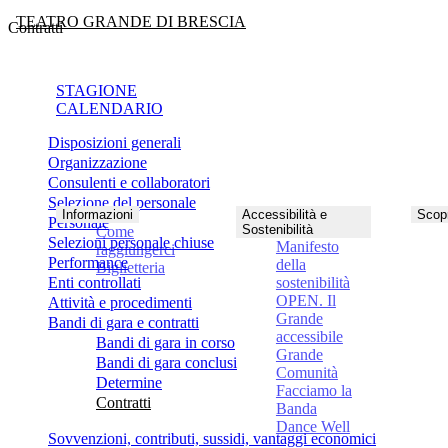
TEATRO GRANDE DI BRESCIA
Contratti
STAGIONE
CALENDARIO
Disposizioni generali
Organizzazione
Consulenti e collaboratori
Selezione del personale
Informazioni
Accessibilità e
Scopr
Personale
Sostenibilità
Come
Selezioni personale chiuse
Manifesto
raggiungerci
Performance
della
Biglietteria
Enti controllati
sostenibilità
OPEN. Il
Attività e procedimenti
Grande
Bandi di gara e contratti
accessibile
Bandi di gara in corso
Grande
Bandi di gara conclusi
Comunità
Determine
Facciamo la
Contratti
Banda
Dance Well
Sovvenzioni, contributi, sussidi, vantaggi economici