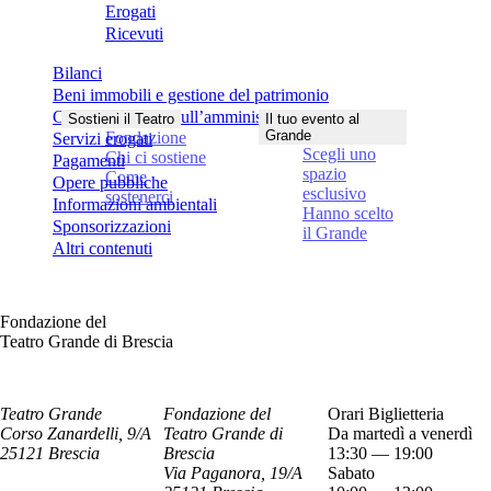
Erogati
Ricevuti
Bilanci
Beni immobili e gestione del patrimonio
Controlli e rilievi sull’amministrazione
Sostieni il Teatro
Il tuo evento al
Grande
Fondazione
Servizi erogati
Scegli uno
Chi ci sostiene
Pagamenti
spazio
Come
Opere pubbliche
esclusivo
sostenerci
Informazioni ambientali
Hanno scelto
Sponsorizzazioni
il Grande
Altri contenuti
Fondazione del
Teatro Grande di Brescia
Teatro Grande
Fondazione del
Orari Biglietteria
Corso Zanardelli, 9/A
Teatro Grande di
Da martedì a venerdì
25121 Brescia
Brescia
13:30 — 19:00
Via Paganora, 19/A
Sabato