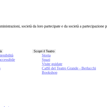
nistrazioni, società da loro partecipate e da società a partecipazione 
tà
Scopri il Teatro
tenibilità
Storia
ccessibile
Spazi
Visite guidate
a
Caffè del Teatro Grande - Berlucchi
Bookshop