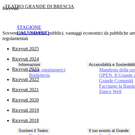
TEATRO GRANDE DI BRESCIA
Ricevuti
STAGIONE
CALENDARIO
Sovvenzioni, contributi pubblici, vantaggi economici da pubbliche ammi
regolamentati
Ricevuti 2025
Ricevuti 2024
Informazioni
Accessibilità e Sostenibili
Ricevuti 2023
Come raggiungerci
Manifesto della sos
Biglietteria
OPEN. Il Grande a
Ricevuti 2022
Grande Comunità
Facciamo la Band
Ricevuti 2021
Dance Well
Ricevuti 2020
Ricevuti 2019
Ricevuti 2018
Sostieni il Teatro
Il tuo evento al Grande