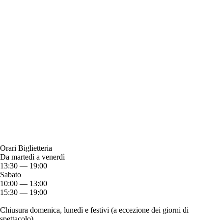
Orari Biglietteria
Da martedì a venerdì
13:30 — 19:00
Sabato
10:00 — 13:00
15:30 — 19:00
Chiusura domenica, lunedì e festivi (a eccezione dei giorni di
spettacolo)