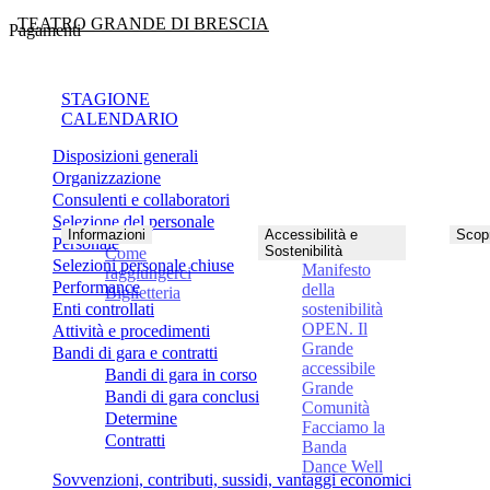
TEATRO GRANDE DI BRESCIA
Pagamenti
STAGIONE
CALENDARIO
Disposizioni generali
Organizzazione
Consulenti e collaboratori
Selezione del personale
Informazioni
Accessibilità e
Scopr
Personale
Sostenibilità
Come
Selezioni personale chiuse
Manifesto
raggiungerci
Performance
della
Biglietteria
Enti controllati
sostenibilità
OPEN. Il
Attività e procedimenti
Grande
Bandi di gara e contratti
accessibile
Bandi di gara in corso
Grande
Bandi di gara conclusi
Comunità
Determine
Facciamo la
Contratti
Banda
Dance Well
Sovvenzioni, contributi, sussidi, vantaggi economici