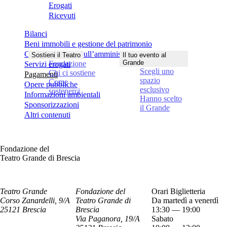
Erogati
Ricevuti
Bilanci
Beni immobili e gestione del patrimonio
Controlli e rilievi sull’amministrazione
Sostieni il Teatro
Il tuo evento al
Grande
Fondazione
Servizi erogati
Scegli uno
Chi ci sostiene
Pagamenti
spazio
Come
Opere pubbliche
esclusivo
sostenerci
Informazioni ambientali
Hanno scelto
Sponsorizzazioni
il Grande
Altri contenuti
Fondazione del
Teatro Grande di Brescia
Teatro Grande
Fondazione del
Orari Biglietteria
Corso Zanardelli, 9/A
Teatro Grande di
Da martedì a venerdì
25121 Brescia
Brescia
13:30 — 19:00
Via Paganora, 19/A
Sabato