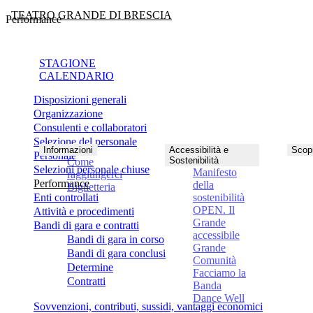
TEATRO GRANDE DI BRESCIA
Performance
STAGIONE
CALENDARIO
Disposizioni generali
Organizzazione
Consulenti e collaboratori
Selezione del personale
Informazioni
Accessibilità e
Scopr
Personale
Sostenibilità
Come
Selezioni personale chiuse
Manifesto
raggiungerci
Performance
della
Biglietteria
Enti controllati
sostenibilità
OPEN. Il
Attività e procedimenti
Grande
Bandi di gara e contratti
accessibile
Bandi di gara in corso
Grande
Bandi di gara conclusi
Comunità
Determine
Facciamo la
Contratti
Banda
Dance Well
Sovvenzioni, contributi, sussidi, vantaggi economici