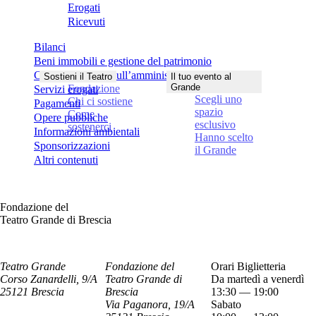
Erogati
Ricevuti
Bilanci
Beni immobili e gestione del patrimonio
Controlli e rilievi sull’amministrazione
Sostieni il Teatro
Il tuo evento al
Grande
Fondazione
Servizi erogati
Scegli uno
Chi ci sostiene
Pagamenti
spazio
Come
Opere pubbliche
esclusivo
sostenerci
Informazioni ambientali
Hanno scelto
Sponsorizzazioni
il Grande
Altri contenuti
Fondazione del
Teatro Grande di Brescia
Teatro Grande
Fondazione del
Orari Biglietteria
Corso Zanardelli, 9/A
Teatro Grande di
Da martedì a venerdì
25121 Brescia
Brescia
13:30 — 19:00
Via Paganora, 19/A
Sabato