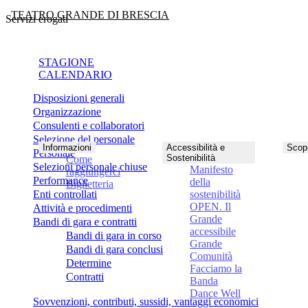
TEATRO GRANDE DI BRESCIA
Servizi erogati
STAGIONE
CALENDARIO
Disposizioni generali
Organizzazione
Consulenti e collaboratori
Selezione del personale
Informazioni
Accessibilità e
Scopr
Personale
Sostenibilità
Come
Selezioni personale chiuse
Manifesto
raggiungerci
Performance
della
Biglietteria
Enti controllati
sostenibilità
OPEN. Il
Attività e procedimenti
Grande
Bandi di gara e contratti
accessibile
Bandi di gara in corso
Grande
Bandi di gara conclusi
Comunità
Determine
Facciamo la
Contratti
Banda
Dance Well
Sovvenzioni, contributi, sussidi, vantaggi economici