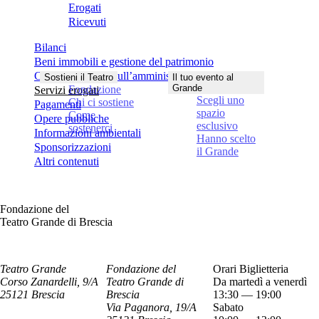
Erogati
Ricevuti
Bilanci
Beni immobili e gestione del patrimonio
Controlli e rilievi sull’amministrazione
Sostieni il Teatro
Il tuo evento al
Grande
Fondazione
Servizi erogati
Scegli uno
Chi ci sostiene
Pagamenti
spazio
Come
Opere pubbliche
esclusivo
sostenerci
Informazioni ambientali
Hanno scelto
Sponsorizzazioni
il Grande
Altri contenuti
Fondazione del
Teatro Grande di Brescia
Teatro Grande
Fondazione del
Orari Biglietteria
Corso Zanardelli, 9/A
Teatro Grande di
Da martedì a venerdì
25121 Brescia
Brescia
13:30 — 19:00
Via Paganora, 19/A
Sabato